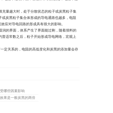
载填充量越大时，处于分散状态的粒子或炭黑粒子集
黑粒子或炭黑粒子集合体形成的导电通路也越多，电阻
间的界面效应对导电回路的形成具有很大的影响。
的界面，体系产生了界面能过剩，随着填料的
的普适常数之后，粒子开始形成导电网络，宏观上
一定关系的，电阻的高低变化和炭黑的添加量会存
散受哪些因素影响
的效果是一般炭黑的两倍