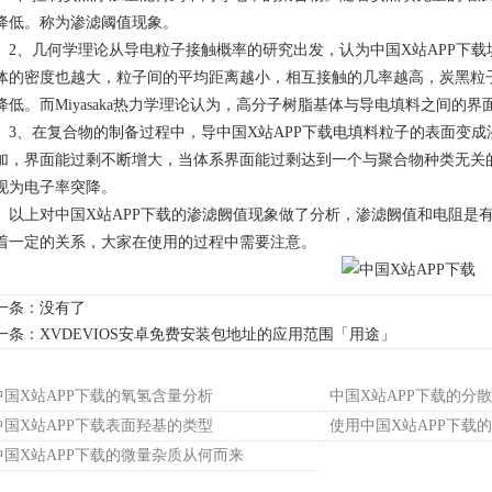
低。称为渗滤阈值现象。
、几何学理论从导电粒子接触概率的研究出发，认为中国X站APP下
体的密度也越大，粒子间的平均距离越小，相互接触的几率越高，炭
降低。而Miyasaka热力学理论认为，高分子树脂基体与导电填料之
、在复合物的制备过程中，导中国X站APP下载电填料粒子的表面变成湿润
加，界面能过剩不断增大，当体系界面能过剩达到一个与聚合物种类无关
为电子率突降。
上对中国X站APP下载的渗滤阙值现象做了分析，渗滤阙值和电阻是有
着一定的关系，大家在使用的过程中需要注意。
条：没有了
条：
XVDEVIOS安卓免费安装包地址的应用范围「用途」
中国X站APP下载相关资料
中国X站APP下载的氧氢含量分析
中国X站APP下载的分
中国X站APP下载表面羟基的类型
使用中国X站APP下载
中国X站APP下载的微量杂质从何而来
中国X站APP下载相关产品